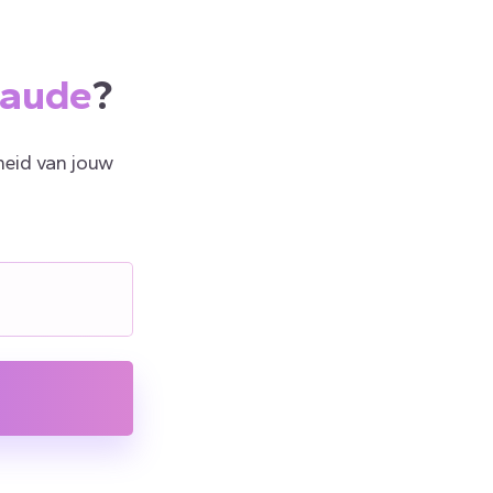
laude
?
rheid van jouw