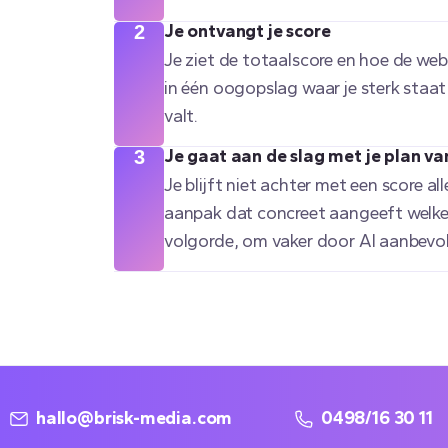
Je ontvangt je score
2
Je ziet de totaalscore en hoe de webs
in één oogopslag waar je sterk staat
valt.
Je gaat aan de slag met je plan v
3
Je blijft niet achter met een score all
aanpak dat concreet aangeeft welke 
volgorde, om vaker door AI aanbevo
hallo@brisk-media.com
0498/16 30 11