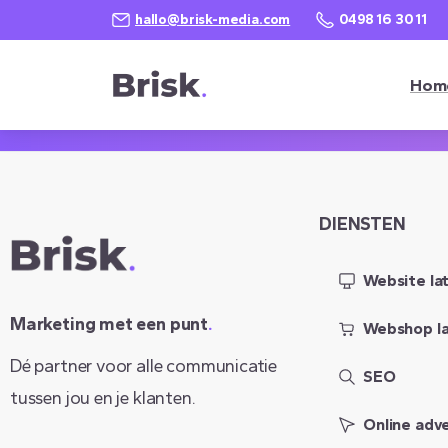
hallo@brisk-media.com
0498 16 30 11
Hom
hallo@brisk-media.com
0498/16 30 11
DIENSTEN
Website la
Marketing met een punt
.
Webshop l
Dé partner voor alle communicatie
SEO
tussen jou en je klanten.
Online adv